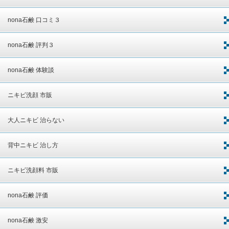
nona石鹸 口コミ３
nona石鹸 評判３
nona石鹸 体験談
ニキビ洗顔 市販
大人ニキビ 治らない
背中ニキビ 治し方
ニキビ洗顔料 市販
nona石鹸 評価
nona石鹸 激安