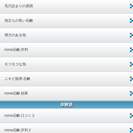
毛穴詰まりの原因
泡立ちの良い石鹸
弾力のある泡
nona石鹸 評判
モコモコな泡
ニキビ肌用 石鹸
nona石鹸 効果
体験談
nona石鹸 口コミ２
nona石鹸 評判２